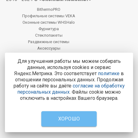
BithermoPRO
Профильные системы VEKA
Оконные системы WHSHalo
Фурнитура
Стеклопакеты
Раздвижные системы
Аксессуары
Фацет
Для улучшения работы мы можем собирать
данные, используя cookies и сервис
Центральный офис продаж:
Яндекс.Метрика. Это соответствует
политике
в
Калуга, Калуга, ул. М. Жукова, д. 25
отношении персональных данных. Продолжая
работу на сайте вы даёте
согласие на обработку
Тел.: 8-800-200-4221
персональных данных
. Файлы cookie можно
Все адреса и контакты
отключить в настройках Вашего браузера.
8-800-200-4221
Консультации и заказ пластиковых окон.
ХОРОШО
Вызвать замерщика