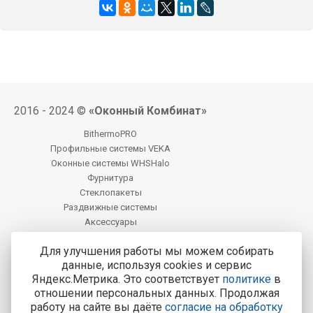
2016 - 2024 ©
«Оконный Комбинат»
BithermoPRO
Профильные системы VEKA
Оконные системы WHSHalo
Фурнитура
Стеклопакеты
Раздвижные системы
Аксессуары
Фацет
Для улучшения работы мы можем собирать
данные, используя cookies и сервис
Центральный офис продаж:
Яндекс.Метрика. Это соответствует
политике
в
Калуга, Калуга, ул. М. Жукова, д. 25
отношении персональных данных. Продолжая
работу на сайте вы даёте
согласие на обработку
Тел.: 8-800-200-4221