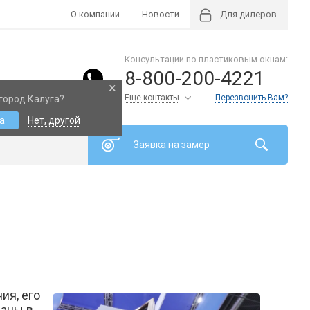
О компании
Новости
Для дилеров
Консультации по пластиковым окнам:
8-800-200-4221
×
Еще контакты
Перезвонить Вам?
город Калуга?
а
Нет, другой
Заявка на замер
ия, его
саны в