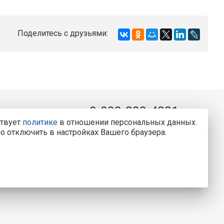
Поделитесь с друзьями:
8-800-200-4221
ва, д. 25
ствует
политике
в отношении персональных данных.
Консультации и заказ пластиковых окон.
о отключить в настройках Вашего браузера.
Вызвать замерщика