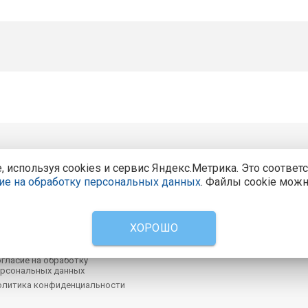
Центральный офис продаж:
Калуга, Калуга, ул. М. Жуко
используя cookies и сервис Яндекс.Метрика. Это соответ
компании
ие на обработку персональных данных
. Файлы cookie можн
Тел.: 8-800-200-4221
родукция
Все адреса и контакты
аспродажа
вости и акции
ХОРОШО
тзывы
онтакты
гласие на обработку
рсональных данных
олитика конфиденциальности