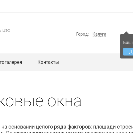
 в ЦФО
Город:
Калуга
Ваш 
Д
тогалерея
Контакты
ковые окна
а основании целого ряда факторов: площади строен
т.д. Рекомендации касательно этих параметров пропи