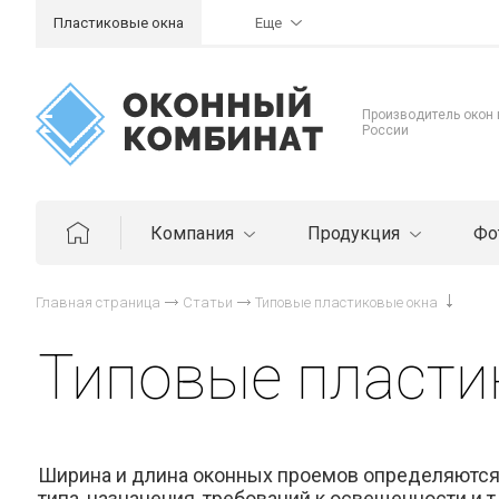
Пластиковые окна
Еще
Производитель окон
России
Компания
Продукция
Фо
Главная страница
Статьи
Типовые пластиковые окна
Типовые пласти
Ширина и длина оконных проемов определяются н
типа, назначения, требований к освещенности и 