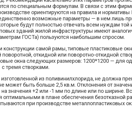
тся по специальным формулам. В связи с этим фирм
роизводстве ориентируются на правила и нормативы 
т единственно возможные параметры — в нем лишь п
которые будут полностью отвечать всем нуждам той 
 типовых зданий жилой инфраструктуры имеют аналог
раметрам ГОСТа) пользуются наибольшим спросом.
и конструкции самой рамы, типовые пластиковые окн
 поворотной, откидной или поворотно-откидной ств
овые окна следующих размеров: 1200*1200 — для од
 с тремя створками.
изготовленной из поливинилхлорида, не должна прев
е может быть больше 2,5 кв.м. Отклонения от значе
на значения +2 или -1 мм по длине или по ширине. В
 оптимальными в плане обеспечения безотказной ра
итываются при производстве металлопластиковых окон 