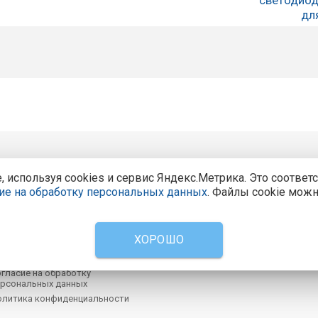
дл
Центральный офис продаж:
Калуга, Калуга, ул. М. Жуко
используя cookies и сервис Яндекс.Метрика. Это соответ
компании
ие на обработку персональных данных
. Файлы cookie можн
Тел.: 8-800-200-4221
родукция
Все адреса и контакты
аспродажа
вости и акции
ХОРОШО
тзывы
онтакты
гласие на обработку
рсональных данных
олитика конфиденциальности