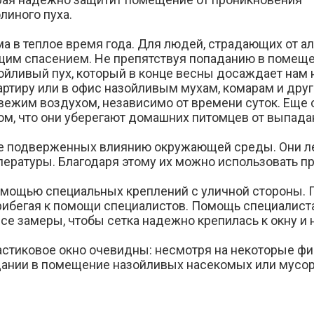
олиного пуха.
 в теплое время года. Для людей, страдающих от а
оящим спасением. Не препятствуя попаданию в помещ
ойливый пух, который в конце весны досаждает нам н
вартиру или в офис назойливым мухам, комарам и дру
ежим воздухом, независимо от времени суток. Еще 
м, что они уберегают домашних питомцев от выпадан
 не подверженных влиянию окружающей среды. Они 
мпературы. Благодаря этому их можно использовать п
омощью специальных креплений с уличной стороны. 
рибегая к помощи специалистов. Помощь специалиста 
е замеры, чтобы сетка надежно крепилась к окну и 
астиковое окно очевидны: несмотря на некоторые фи
дании в помещение назойливых насекомых или мусор