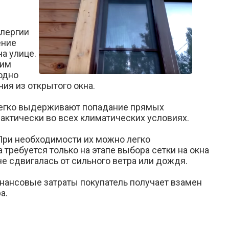
ллергии
ение
а улице.
гим
одно
ия из открытого окна.
легко выдерживают попадание прямых
рактически во всех климатических условиях.
При необходимости их можно легко
требуется только на этапе выбора сетки на окна
не сдвигалась от сильного ветра или дождя.
нансовые затраты покупатель получает взамен
а.