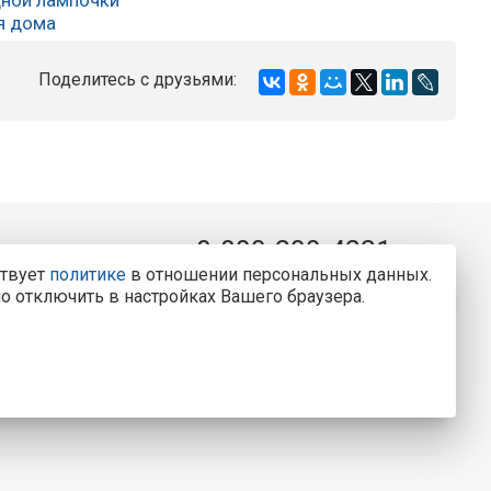
я дома
Поделитесь с друзьями:
8-800-200-4221
ва, д. 25
ствует
политике
в отношении персональных данных.
Консультации и заказ пластиковых окон.
о отключить в настройках Вашего браузера.
Вызвать замерщика