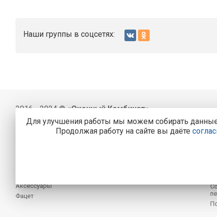
Наши группы в соцсетях:
2016 - 2024 ©
«Оконный Комбинат»
Для улучшения работы мы можем собирать данные, 
BithermoPRO
О 
Продолжая работу на сайте вы даёте
соглас
Профильные системы VEKA
П
Оконные системы WHSHalo
Р
Фурнитура
Но
Стеклопакеты
О
Раздвижные системы
К
Аксессуары
Со
пе
Фацет
П