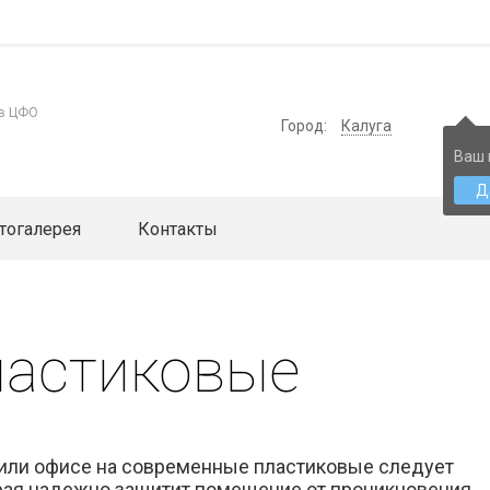
 в ЦФО
Город:
Калуга
Ваш 
Д
тогалерея
Контакты
ластиковые
 или офисе на современные пластиковые следует
орая надежно защитит помещение от проникновения