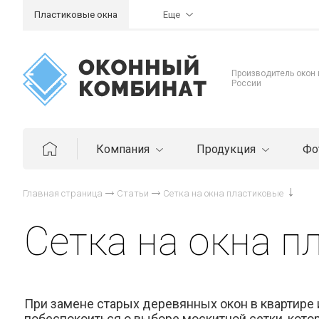
Пластиковые окна
Еще
Производитель окон
России
Компания
Продукция
Фо
Главная страница
Статьи
Сетка на окна пластиковые
Сетка на окна п
При замене старых деревянных окон в квартире
побеспокоиться о выборе москитной сетки, кот