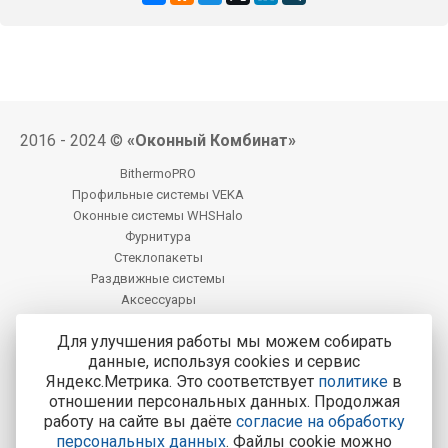
2016 - 2024 ©
«Оконный Комбинат»
BithermoPRO
Профильные системы VEKA
Оконные системы WHSHalo
Фурнитура
Стеклопакеты
Раздвижные системы
Аксессуары
Фацет
Для улучшения работы мы можем собирать
данные, используя cookies и сервис
Центральный офис продаж:
Яндекс.Метрика. Это соответствует
политике
в
Калуга, Калуга, ул. М. Жукова, д. 25
отношении персональных данных. Продолжая
работу на сайте вы даёте
согласие на обработку
Тел.: 8-800-200-4221
персональных данных
. Файлы cookie можно
Все адреса и контакты