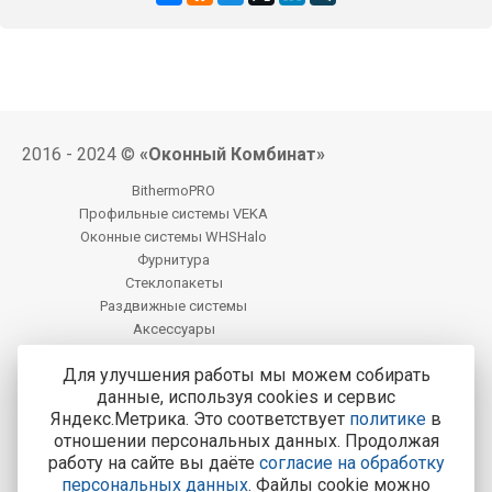
2016 - 2024 ©
«Оконный Комбинат»
BithermoPRO
Профильные системы VEKA
Оконные системы WHSHalo
Фурнитура
Стеклопакеты
Раздвижные системы
Аксессуары
Фацет
Для улучшения работы мы можем собирать
данные, используя cookies и сервис
Центральный офис продаж:
Яндекс.Метрика. Это соответствует
политике
в
Калуга, Калуга, ул. М. Жукова, д. 25
отношении персональных данных. Продолжая
работу на сайте вы даёте
согласие на обработку
Тел.: 8-800-200-4221
персональных данных
. Файлы cookie можно
Все адреса и контакты