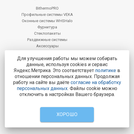
BithermoPRO
Профильные системы VEKA
Оконные системы WHSHalo
Фурнитура
Стеклопакеты
Раздвижные системы
Аксессуары
Фацет
Для улучшения работы мы можем собирать
данные, используя cookies и сервис
Центральный офис продаж:
Яндекс.Метрика. Это соответствует
политике
в
Калуга, Калуга, ул. М. Жукова, д. 25
отношении персональных данных. Продолжая
работу на сайте вы даёте
согласие на обработку
Тел.: 8-800-200-4221
персональных данных
. Файлы cookie можно
Все адреса и контакты
отключить в настройках Вашего браузера.
8-800-200-4221
Консультации и заказ пластиковых окон.
ХОРОШО
Вызвать замерщика